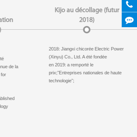
Kijo au décollage (futur
ation
2018)
)
2018: Jiangxi chicorée Electric Power
(Xinyu) Co., Ltd. A été fondée
té
en 2019: a remporté le
nue de la
prix;"Entreprises nationales de haute
for
technologie";
ablished
logy