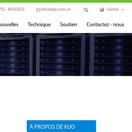
755 - 86535872
info@kijo.com.cn
Global
ouvelles
Technique
Soutien
Contactez - nous
À PROPOS DE KIJO