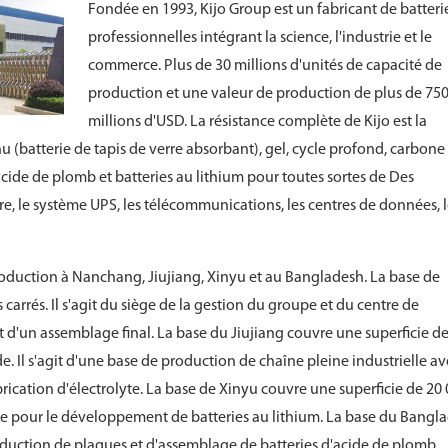
Fondée en 1993, Kijo Group est un fabricant de batteri
professionnelles intégrant la science, l'industrie et le
commerce. Plus de 30 millions d'unités de capacité de
production et une valeur de production de plus de 75
millions d'USD. La résistance complète de Kijo est la
u (batterie de tapis de verre absorbant), gel, cycle profond, carbone
acide de plomb et batteries au lithium pour toutes sortes de Des
re, le système UPS, les télécommunications, les centres de données, 
 production à Nanchang, Jiujiang, Xinyu et au Bangladesh. La base de
arrés. Il s'agit du siège de la gestion du groupe et du centre de
d'un assemblage final. La base du Jiujiang couvre une superficie d
de. Il s'agit d'une base de production de chaîne pleine industrielle a
rication d'électrolyte. La base de Xinyu couvre une superficie de 20
ie pour le développement de batteries au lithium. La base du Bangl
oduction de plaques et d'assemblage de batteries d'acide de plomb.