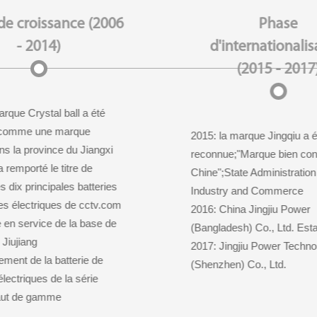
de croissance (2006
Phase
- 2014)
d'internationalis
(2015 - 2017
arque Crystal ball a été
 comme une marque
2015: la marque Jingqiu a é
ns la province du Jiangxi
reconnue;"Marque bien con
a remporté le titre de
Chine";State Administration 
 dix principales batteries
Industry and Commerce
es électriques de cctv.com
2016: China Jingjiu Power
 en service de la base de
(Bangladesh) Co., Ltd. Est
Jiujiang
2017: Jingjiu Power Techno
ement de la batterie de
(Shenzhen) Co., Ltd.
lectriques de la série
aut de gamme