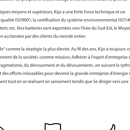
ues moyens et supérieurs, Kijo a une forte force technique et un
qualité ISO9001, la certification du système environnemental ISO14
em, etc. Nos batteries sont exportées vers l'Asie du Sud-Est, le Moye
bien acclamées par des clients du monde entier.
 comme la stratégie la plus élevée. Au fil des ans, Kijo a toujours «r
sement de la société» comme mission; Adhérer à l'esprit d'entreprise 
du pragmatisme, du dévouement et du dévouement», en suivant le ryt
 des efforts inlassables pour devenir la grande entreprise d'énergie 
t tout en se réalisant en sainement tandis que Se diriger vers une