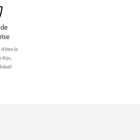
 de
rise
 d'être le
o Kijo,
lobal!