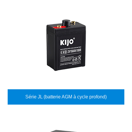
Série JL (batterie AGM à cycle profond)