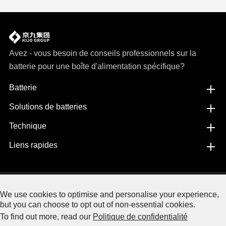
Avez - vous besoin de conseils professionnels sur la
batterie pour une boîte d'alimentation spécifique?
Batterie
Solutions de batteries
Technique
Liens rapides
Copyright©
Jiangxi JingJiu Power Science& Technology
We use cookies to optimise and personalise your experience,
Co.,LTD.
Tous droits réservés.
but you can choose to opt out of non-essential cookies.
To find out more, read our
Politique de confidentialité
Plan du site
|
Politique de confidentialité